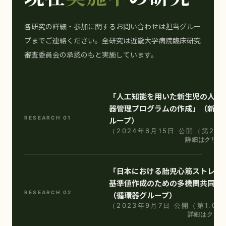
各研究の詳細・参加に関するお問い合わせは担当グルー
プまでご連絡ください。全研究は近畿大学病院臨床研究
審査委員会の承認のもと実施しています。
「人工知能を用いた新生児の人工
器管理プログラムの作成」（新生
RESEARCH 01
ループ）
（2024年6月15日 公開（第2版
詳細はクリッ
「日本における胎児心筋ストレイ
基準値作成のための多機関共同研
RESEARCH 02
（循環器グループ）
（2023年9月7日 公開（第1.0
詳細はクリッ