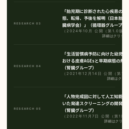
「胎児期に診断された心疾患の実
態、転帰、予後を解明（日本胎児
RESEARCH 03
臓病学会）」（循環器グループ）
（2024年10月 公開（第1.0版）
詳細はクリック
「生活習慣病予防に向けた幼児肥
おける皮膚AGEsと早期病態の解
RESEARCH 04
（腎臓グループ）
（2021年12月14日 公開（第1
詳細はクリッ
「人物完成図に対して人工知能を
いた発達スクリーニングの開発」
RESEARCH 05
（腎臓グループ）
（2022年11月7日 公開（第1版
詳細はクリック